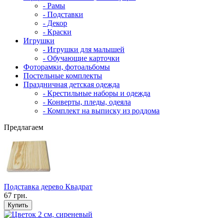
- Рамы
- Подставки
- Декор
- Краски
Игрушки
- Игрушки для малышей
- Обучающие карточки
Фоторамки, фотоальбомы
Постельные комплекты
Праздничная детская одежда
- Крестильные наборы и одежда
- Конверты, пледы, одеяла
- Комплект на выписку из роддома
Предлагаем
Подставка дерево Квадрат
67 грн.