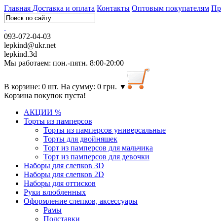
Главная
Доставка и оплата
Контакты
Оптовым покупателям
Пр
093-072-04-03
lepkind@ukr.net
lepkind.3d
Мы работаем: пон.-пятн. 8:00-20:00
В корзине: 0 шт. На сумму: 0 грн.
▼
Корзина покупок пуста!
АКЦИИ %
Торты из памперсов
Торты из памперсов универсальные
Торты для двойняшек
Торт из памперсов для мальчика
Торт из памперсов для девочки
Наборы для слепков 3D
Наборы для слепков 2D
Наборы для оттисков
Руки влюбленных
Оформление слепков, аксессуары
Рамы
Подставки