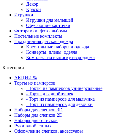
Декор
Краски
Игрушки
Игрушки для малышей
Обучающие карточки
Фоторамки, фотоальбомы
Постельные комплекты
Праздничная детская одежда
Крестильные наборы и одежда
Конверты, пледы, одеяла
Комплект на выписку из роддома
Категории
АКЦИИ %
Торты из памперсов
- Торты из памперсов универсальные
- Торты для двойняшек
- Торт из памперсов для мальчика
- Торт из памперсов для девочки
Наборы для слепков 3D
Наборы для слепков 2D
Наборы для оттисков
Руки влюбленных
Оформление слепков, аксессуары