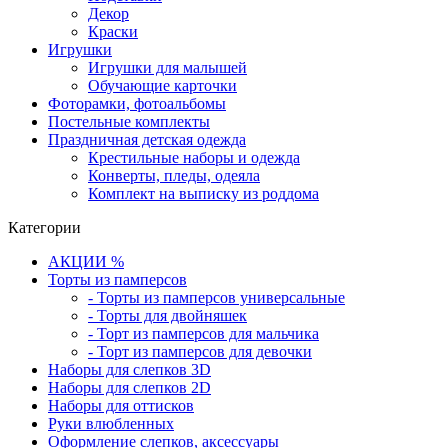
Декор
Краски
Игрушки
Игрушки для малышей
Обучающие карточки
Фоторамки, фотоальбомы
Постельные комплекты
Праздничная детская одежда
Крестильные наборы и одежда
Конверты, пледы, одеяла
Комплект на выписку из роддома
Категории
АКЦИИ %
Торты из памперсов
- Торты из памперсов универсальные
- Торты для двойняшек
- Торт из памперсов для мальчика
- Торт из памперсов для девочки
Наборы для слепков 3D
Наборы для слепков 2D
Наборы для оттисков
Руки влюбленных
Оформление слепков, аксессуары