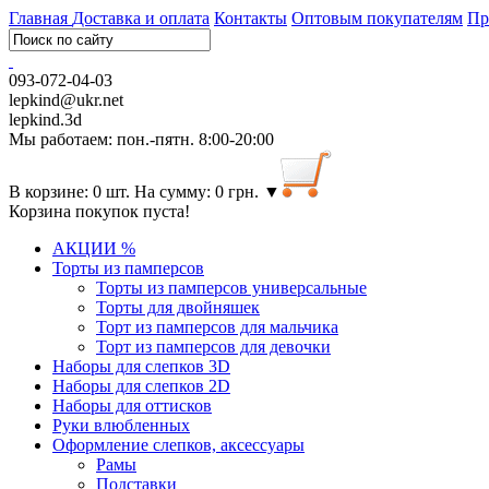
Главная
Доставка и оплата
Контакты
Оптовым покупателям
Пр
093-072-04-03
lepkind@ukr.net
lepkind.3d
Мы работаем: пон.-пятн. 8:00-20:00
В корзине: 0 шт. На сумму: 0 грн.
▼
Корзина покупок пуста!
АКЦИИ %
Торты из памперсов
Торты из памперсов универсальные
Торты для двойняшек
Торт из памперсов для мальчика
Торт из памперсов для девочки
Наборы для слепков 3D
Наборы для слепков 2D
Наборы для оттисков
Руки влюбленных
Оформление слепков, аксессуары
Рамы
Подставки