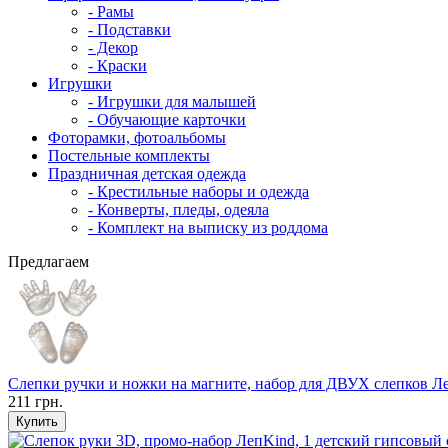
- Рамы
- Подставки
- Декор
- Краски
Игрушки
- Игрушки для малышей
- Обучающие карточки
Фоторамки, фотоальбомы
Постельные комплекты
Праздничная детская одежда
- Крестильные наборы и одежда
- Конверты, пледы, одеяла
- Комплект на выписку из роддома
Предлагаем
Слепки ручки и ножки на магните, набор для ДВУХ слепков Л
211 грн.