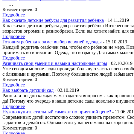
…
Комментариев: 0
Подробнее
Как скачать детские ребусы для развития ребёнка
- 14.11.2019
Как скачать детские ребусы для развития ребёнка Интересное 
возрастов огромен и разнообразен. Если вы хотите найти для 
Подробнее
Готовим ребенка к зиме: выбор верхней одежды
- 15.10.2019
Каждый родитель озабочен тем, чтобы его ребенок не мерз. П
принимать во внимание. Одежда по возрасту Для самых маленьк
Подробнее
Развивать свои умения и навыки настольные игры
- 02.10.2019
Уже сегодня многие люди проводят большую часть своего своб
с близкими и друзьями. Поэтому большинство людей забывают о
Комментариев: 0
Подробнее
Как выбрать детский сад
- 02.10.2019
Рано или поздно каждая мама задается вопросом - как правильно
да! Потому что очередь в наши детские сады довольно внушител
Подробнее
Нужно купить стильный самокат по приятной цене?
- 11.06.20
Современных детей достаточно сложно удивить презентом. Скор
гаджетов и девайсов. Однако если у вашего малыша скоро день
Комментариев: 0
Подробнее