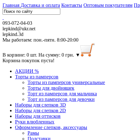
Главная
Доставка и оплата
Контакты
Оптовым покупателям
Пр
093-072-04-03
lepkind@ukr.net
lepkind.3d
Мы работаем: пон.-пятн. 8:00-20:00
В корзине: 0 шт. На сумму: 0 грн.
▼
Корзина покупок пуста!
АКЦИИ %
Торты из памперсов
Торты из памперсов универсальные
Торты для двойняшек
Торт из памперсов для мальчика
Торт из памперсов для девочки
Наборы для слепков 3D
Наборы для слепков 2D
Наборы для оттисков
Руки влюбленных
Оформление слепков, аксессуары
Рамы
Подставки