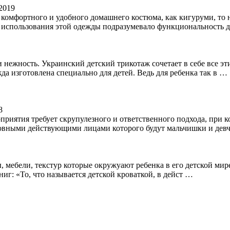
.2019
о комфортного и удобного домашнего костюма, как кигуруми, то 
 использования этой одежды подразумевало функциональность 
 и нежность. Украинский детский трикотаж сочетает в себе все 
а изготовлена специально для детей. Ведь для ребенка так в …
8
риятия требует скрупулезного и ответственного подхода, при к
основными действующими лицами которого будут мальчишки и дев
мебели, текстур которые окружуают ребенка в его детской мире 
иг: «То, что называется детской кроваткой, в дейст …