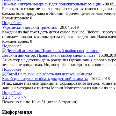
Пижама кигуруми-вариант для положительных эмоций
- 08.05
Если кто-то из вас не знает историю создания такого предельн
одежда была придумана в Японии. Причем целевое назначение
Комментариев: 0
Подробнее
Украинский детский трикотаж
- 28.04.2019
Каждый из нас хочет дать детям самое лучшее. Любовь, заботу
поможем подарить вашим детям счастливое детство. Наша одежд
Комментариев: 0
Подробнее
Детский аниматор. Правильный выбор специалиста
- 15.08.201
Аниматор на детский день рождения Организация любого мероп
деталью не допустимо. Но, когда речь заходит о празднике, 
Подробнее
Какой цвет лучше выбрать для детской комнаты
- 16.04.2018
Итак, какие главные принципы формирования детской комнаты, 
данный материал с цитаты Марии Монтессори из одной из ее кн
Подробнее
1
2
3
4
5
6
>
>|
Показано с 1 по 10 из 51 (всего 6 страниц)
Информация