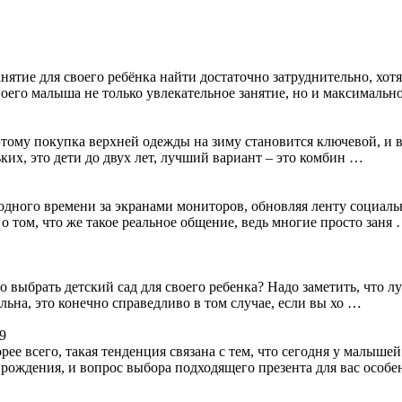
занятие для своего ребёнка найти достаточно затруднительно, х
своего малыша не только увлекательное занятие, но и максимальн
оэтому покупка верхней одежды на зиму становится ключевой, и
их, это дети до двух лет, лучший вариант – это комбин …
одного времени за экранами мониторов, обновляя ленту социаль
 том, что же такое реальное общение, ведь многие просто заня
 выбрать детский сад для своего ребенка? Надо заметить, что лу
ьна, это конечно справедливо в том случае, если вы хо …
19
ее всего, такая тенденция связана с тем, что сегодня у малыше
 рождения, и вопрос выбора подходящего презента для вас особ